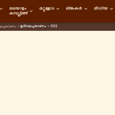
മലയാളം
മറ്റുള്ളവ
ലിങ്കുകള്‍
മീഡിയ
കമ്പ്യൂട്ടിങ്ങ്
മുദ്ഗലപുരാണം - 002
ഗലപുരാണം
/