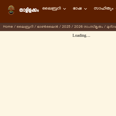
ലൈബ്രറി
ഭാഷ
സാഹിത്യം
Home
/
ലൈബ്രറി
/
ഓണ്‍ലൈന്‍
/
2025
/
2026 സംസ്കൃതം
/
മുദ്