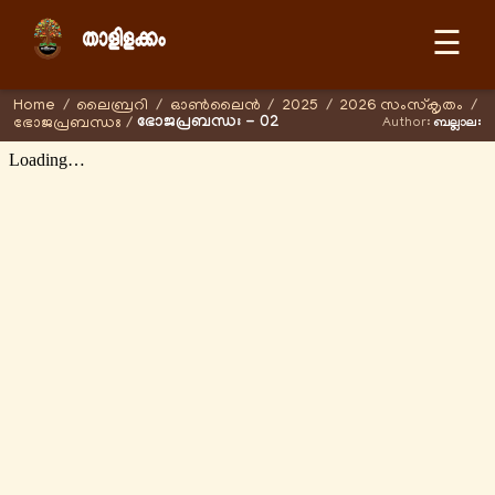
☰
Home
/
ലൈബ്രറി
/
ഓണ്‍ലൈന്‍
/
2025
/
2026 സംസ്കൃതം
/
ഭോജപ്രബന്ധഃ - 02
ഭോജപ്രബന്ധഃ
/
Author:
ബല്ലാലഃ