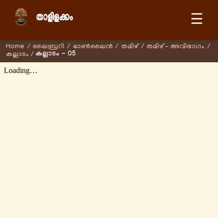
☰
Home
/
ലൈബ്രറി
/
ഓണ്‍ലൈന്‍
/
തമിഴ്
/
തമിഴ് - അവിഭാഗം
/
കല്ലാടം - 05
കല്ലാടം
/