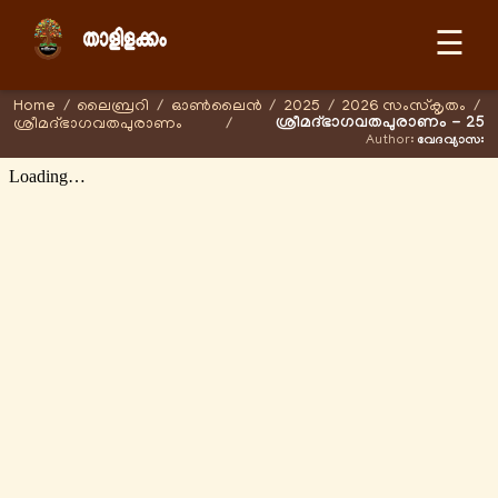
☰
Home
/
ലൈബ്രറി
/
ഓണ്‍ലൈന്‍
/
2025
/
2026 സംസ്കൃതം
/
ശ്രീമദ്ഭാഗവതപുരാണം - 25
ശ്രീമദ്ഭാഗവതപുരാണം
/
Author:
വേദവ്യാസഃ