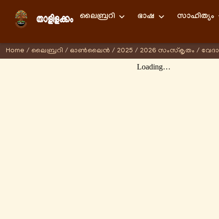
ലൈബ്രറി
ഭാഷ
സാഹിത്യം
Home
/
ലൈബ്രറി
/
ഓണ്‍ലൈന്‍
/
2025
/
2026 സംസ്കൃതം
/
വേദാ