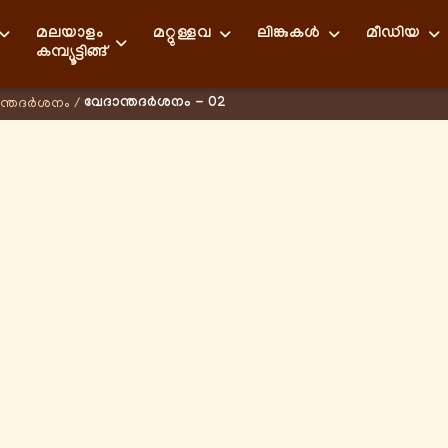
മലയാളം
മറ്റുള്ളവ
ലിങ്കുകള്‍
മീഡിയ
കമ്പ്യൂട്ടിങ്ങ്
വേദാന്തദര്‍ശനം - 02
ന്തദര്‍ശനം
/