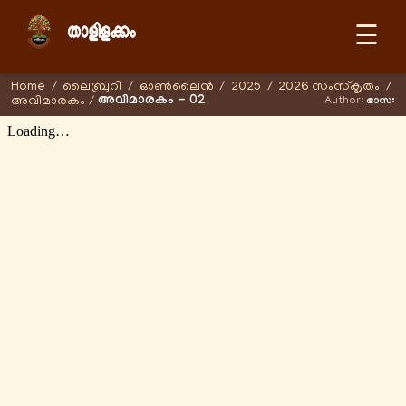
☰
Home
/
ലൈബ്രറി
/
ഓണ്‍ലൈന്‍
/
2025
/
2026 സംസ്കൃതം
/
അവിമാരകം - 02
അവിമാരകം
/
Author:
ഭാസഃ