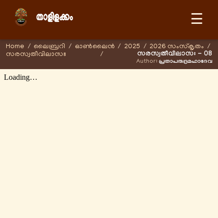
☰
Home
/
ലൈബ്രറി
/
ഓണ്‍ലൈന്‍
/
2025
/
2026 സംസ്കൃതം
/
സരസ്വതീവിലാസഃ - 08
സരസ്വതീവിലാസഃ
/
Author:
പ്രതാപരുദ്രമഹാദേവ