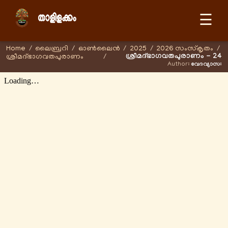
☰
Home
/
ലൈബ്രറി
/
ഓണ്‍ലൈന്‍
/
2025
/
2026 സംസ്കൃതം
/
ശ്രീമദ്ഭാഗവതപുരാണം - 24
ശ്രീമദ്ഭാഗവതപുരാണം
/
Author:
വേദവ്യാസഃ