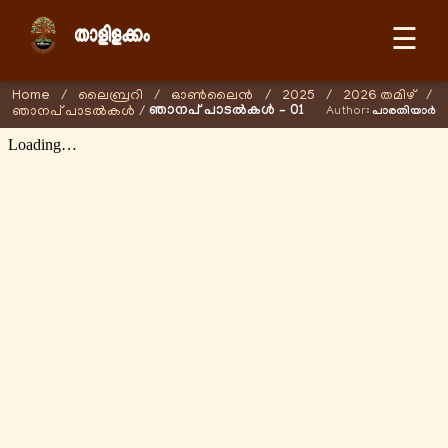
☰
Home
/
ലൈബ്രറി
/
ഓണ്‍ലൈന്‍
/
2025
/
2026 തമിഴ്
/
ഞാനപ് പാടൽകൾ – 01
ഞാനപ് പാടൽകൾ
/
Author:
പാരതിയാർ