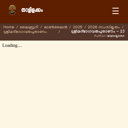
☰
Home
/
ലൈബ്രറി
/
ഓണ്‍ലൈന്‍
/
2025
/
2026 സംസ്കൃതം
/
ശ്രീമദ്ഭാഗവതപുരാണം - 23
ശ്രീമദ്ഭാഗവതപുരാണം
/
Author:
വേദവ്യാസഃ