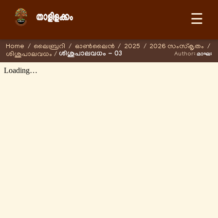
☰
Home
/
ലൈബ്രറി
/
ഓണ്‍ലൈന്‍
/
2025
/
2026 സംസ്കൃതം
/
ശിശുപാലവധം - 03
ശിശുപാലവധം
/
Author:
മാഘഃ