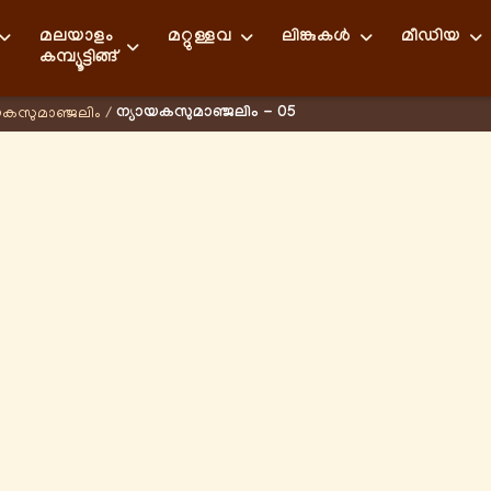
മലയാളം
മറ്റുള്ളവ
ലിങ്കുകള്‍
മീഡിയ
കമ്പ്യൂട്ടിങ്ങ്
ന്യായകസുമാഞ്ജലിം - 05
യകസുമാഞ്ജലിം
/