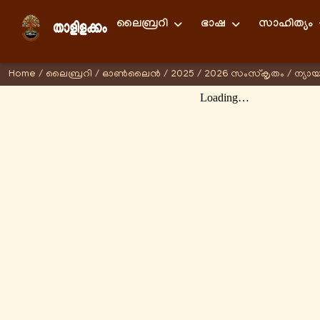
ലൈബ്രറി
ഭാഷ
സാഹിത്യം
Home
/
ലൈബ്രറി
/
ഓണ്‍ലൈന്‍
/
2025
/
2026 സംസ്കൃതം
/
ന്യാ