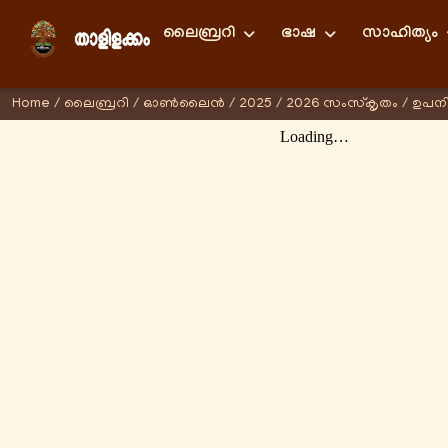
ലൈബ്രറി
ഭാഷ
സാഹിത്യം
Home
/
ലൈബ്രറി
/
ഓണ്‍ലൈന്‍
/
2025
/
2026 സംസ്കൃതം
/
ഉപന