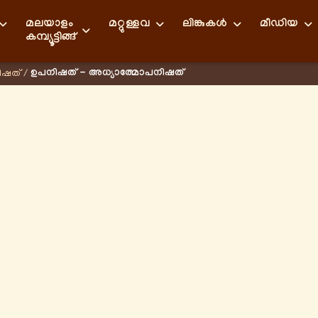
മലയാളം
മറ്റുള്ളവ
ലിങ്കുകള്‍
മീഡിയ
കമ്പ്യൂട്ടിങ്ങ്
ഉപനിഷത് - അധ്യാത്മോപനിഷത്
ിഷത്
/