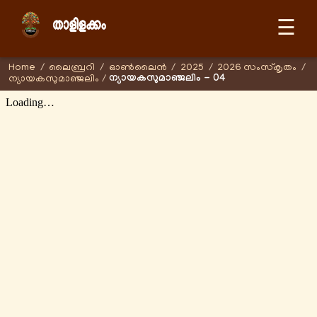
☰
Home
/
ലൈബ്രറി
/
ഓണ്‍ലൈന്‍
/
2025
/
2026 സംസ്കൃതം
/
ന്യായകസുമാഞ്ജലിം - 04
ന്യായകസുമാഞ്ജലിം
/