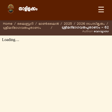
☰
Home
/
ലൈബ്രറി
/
ഓണ്‍ലൈന്‍
/
2025
/
2026 സംസ്കൃതം
/
ശ്രീമദ്ഭാഗവതപുരാണം - 62
ശ്രീമദ്ഭാഗവതപുരാണം
/
Author:
വേദവ്യാസഃ