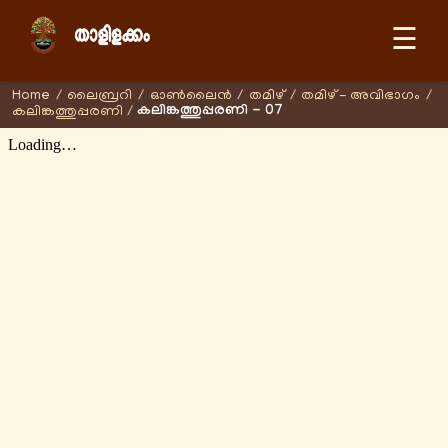
☰
Home
/
ലൈബ്രറി
/
ഓണ്‍ലൈന്‍
/
തമിഴ്
/
തമിഴ് - അവിഭാഗം
/
കലിങ്കത്തുപ്പരണി - 07
കലിങ്കത്തുപ്പരണി
/