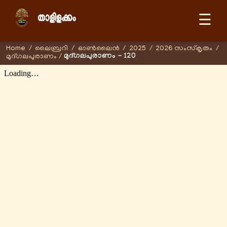
☰
Home
/
ലൈബ്രറി
/
ഓണ്‍ലൈന്‍
/
2025
/
2026 സംസ്കൃതം
/
മുദ്ഗലപുരാണം - 120
മുദ്ഗലപുരാണം
/