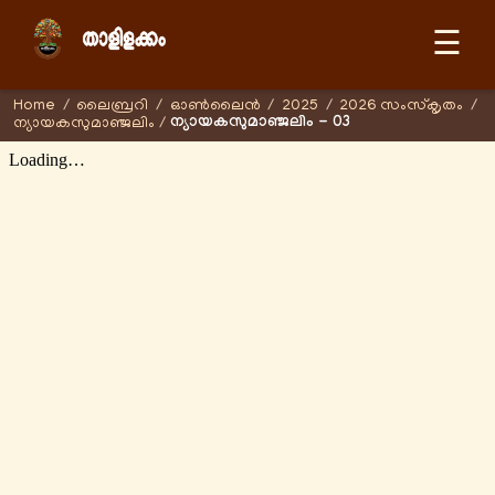
☰
Home
/
ലൈബ്രറി
/
ഓണ്‍ലൈന്‍
/
2025
/
2026 സംസ്കൃതം
/
ന്യായകസുമാഞ്ജലിം - 03
ന്യായകസുമാഞ്ജലിം
/