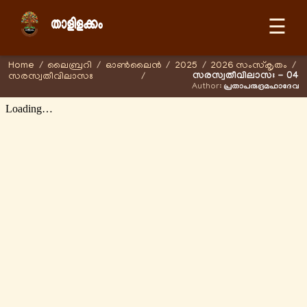
☰
Home
/
ലൈബ്രറി
/
ഓണ്‍ലൈന്‍
/
2025
/
2026 സംസ്കൃതം
/
സരസ്വതീവിലാസഃ - 04
സരസ്വതീവിലാസഃ
/
Author:
പ്രതാപരുദ്രമഹാദേവ