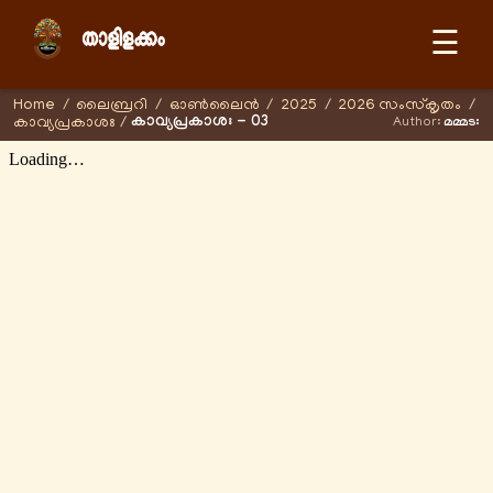
☰
Home
/
ലൈബ്രറി
/
ഓണ്‍ലൈന്‍
/
2025
/
2026 സംസ്കൃതം
/
കാവ്യപ്രകാശഃ - 03
കാവ്യപ്രകാശഃ
/
Author:
മമ്മടഃ