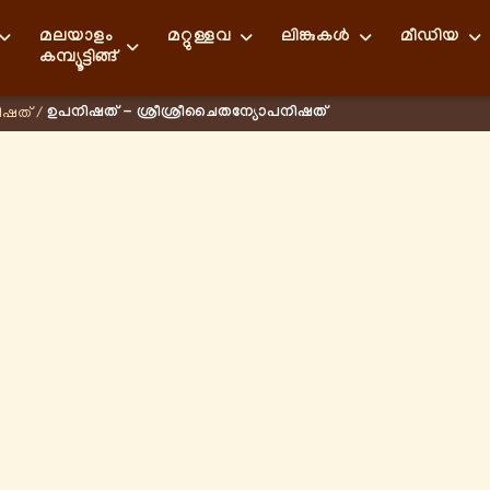
മലയാളം
മറ്റുള്ളവ
ലിങ്കുകള്‍
മീഡിയ
കമ്പ്യൂട്ടിങ്ങ്
ഉപനിഷത് - ശ്രീശ്രീചൈതന്യോപനിഷത്
ിഷത്
/