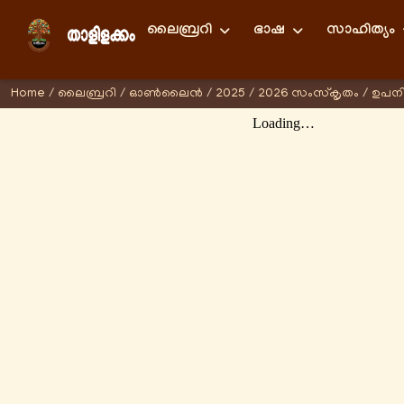
ലൈബ്രറി
ഭാഷ
സാഹിത്യം
Home
/
ലൈബ്രറി
/
ഓണ്‍ലൈന്‍
/
2025
/
2026 സംസ്കൃതം
/
ഉപന