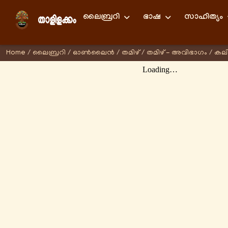
ലൈബ്രറി
ഭാഷ
സാഹിത്യം
Home
/
ലൈബ്രറി
/
ഓണ്‍ലൈന്‍
/
തമിഴ്
/
തമിഴ് - അവിഭാഗം
/
കലി