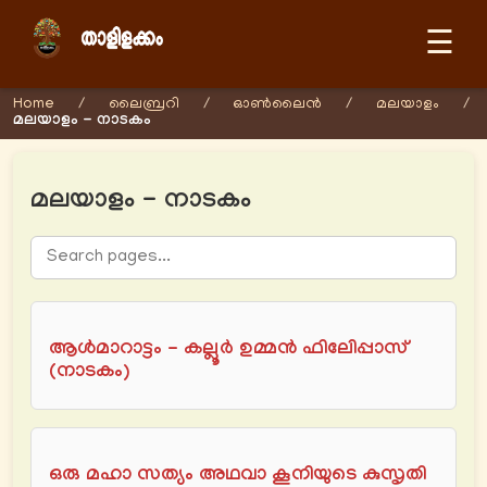
☰
Home
/
ലൈബ്രറി
/
ഓണ്‍ലൈന്‍
/
മലയാളം
/
മലയാളം - നാടകം
മലയാളം - നാടകം
ആൾമാറാട്ടം - കല്ലൂര്‍ ഉമ്മൻ ഫിലിേപ്പാസ്
(നാടകം)
ഒരു മഹാ സത്യം അഥവാ കൂനിയുടെ കുസൃതി