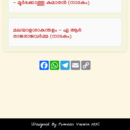
- മൂര്‍ക്കോത്തു കുമാരന്‍ (നാടകം)
മലയാളശാകുന്തളം - ഏ ആര്‍
രാജരാജവര്‍മ്മ (നാടകം)
Facebook
WhatsApp
Telegram
Email
Copy
Link
!Designed By Praveen Varma MK!