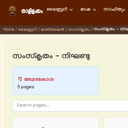
ലൈബ്രറി
ഭാഷ
സാഹിത്യം
സംസ്കൃതം - നിഘണ
Home
/
ലൈബ്രറി
/
ഓണ്‍ലൈന്‍
/
സംസ്കൃതം
/
സംസ്കൃതം - നിഘണ്ടു
📁 അമരകോശഃ
5 pages