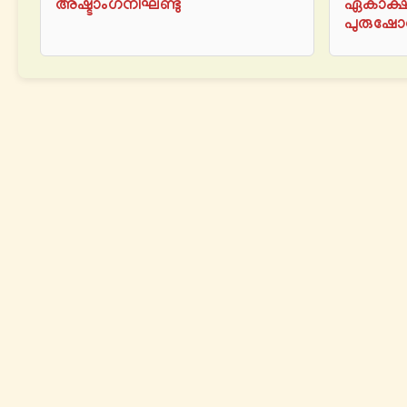
അഷ്ടാംഗനിഘണ്ടു
ഏകാക്
പുരുഷോ