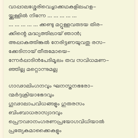
വാപ്പാലശ്ശേരിവെച്ചാക്കഥകളിലഹള-
യ്ക്കുള്ളിൽ നിന്നേ ... ... ... ... ...
... ... ... ... ... ക്കണ്ടു മറ്റുള്ളവരുടയ തിര-
ക്കിന്റെ മദ്ധ്യത്തിലായ് ഞാൻ;
അപ്പാകത്തിങ്കൽ നേരിട്ടണയുവതു രസ-
ക്കേടിനായ് തീരുമോയെ-
ന്നേര്‍പ്പാടിൻപേടിമൂലം തവ സവിധമണ-
ഞ്ഞില്ല മറ്റൊന്നുമല്ല
ഗാഢാലിംഗനവും ഘനസ്തനഭരോ-
ന്മർദ്ദക്രിയാഭേദവും
ഗൂഢാലാപവിധങ്ങളും ഗുരുരസം
ബിംബാധരാസ്വാദവും
പ്രൌഢാനംഗരണപ്രയോഗവിധിയാൽ
പ്രത്യേകമാക്കൈകളും