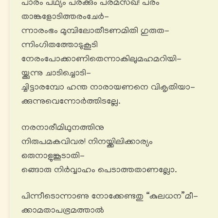
പാരം പഥ്യം പരക്കും പരമസഖ! പരം
താങ്കളോടിത്തരംചേർ-
ന്നാരംഭം മുമ്പിലോതീടണമിതി ഗുരുത-
ന്നിംഗിതത്തോടുകൂടി
നേരംപോക്കാണിതെന്നാകിലുമഹമറിയി-
യ്ക്കുന്നു ചാടിച്ചൊടി-
ച്ചിട്ടാരമ്പോ ഹന്ത നാരായണനെ വികൃതിയാ-
ക്കുന്നുവെന്നോര്‍ത്തിടല്ലേ.
നരനാരീമിഥുനത്തിനു
നിരുപമകവിവര! നിനയ്ക്കിലിക്കാര്യം
ഒരുനാളുങ്കൂടാതി-
ങ്ങൊരു നിർവ്വാഹം പെടാത്തതാണല്ലോ.
പിന്നീടൊന്നാണു നോക്കേണ്ടതു “കുലധന”മീ-
ക്കാമതാപഭ്രമത്താൽ