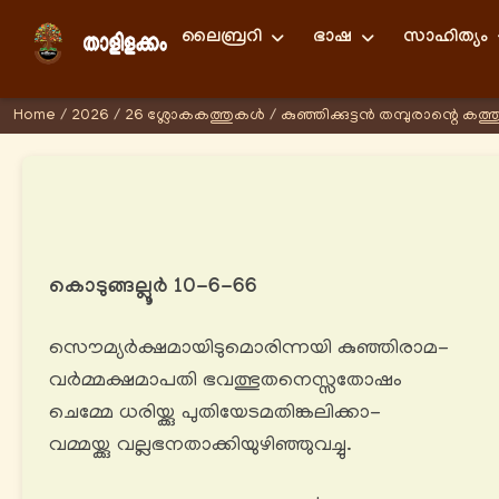
ലൈബ്രറി
ഭാഷ
സാഹിത്യം
Home
/
2026
/
26 ശ്ലോകകത്തുകള്‍
/
കുഞ്ഞിക്കുട്ടൻ തമ്പുരാന്റെ കത്ത
കൊടുങ്ങല്ലൂർ 10-6-66
സൌമ്യർക്ഷമായിടുമൊരിന്നയി കുഞ്ഞിരാമ-
വര്‍മ്മക്ഷമാപതി ഭവത്ഭുതനെസ്സതോഷം
ചെമ്മേ ധരിയ്ക്കു പുതിയേടമതിങ്കലിക്കാ-
വമ്മയ്ക്കു വല്ലഭനതാക്കിയുഴിഞ്ഞുവച്ചു.