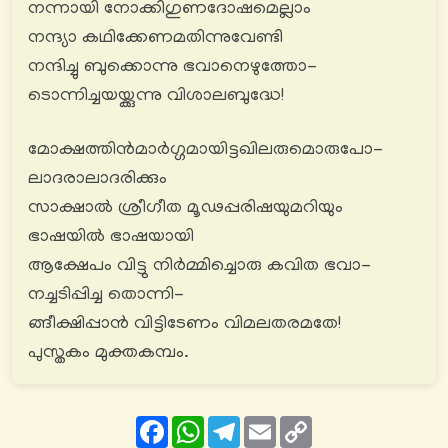
നന്നായി നോക്കിഗുണദോഷമെല്ലാം
നന്ദ്യാ കഥിക്കേണമതിന്നുവേണ്ടി
നന്ദിച്ചു ബുക്കൊന്നു ഭവാനെഴുത്തോ-
ടൊന്നിച്ചയയ്ക്കുന്നു വിശാലബുദ്ധേ!
മോക്ഷത്തിൻമാര്‍ഗ്ഗമായിട്ടഖിലരുമൊരുപോ-
ലാദരാലാദരിക്കും
സാക്ഷാൽ ശ്രീഗീത മൂഢപ്പരിഷയുമറിയും
ഭാഷയിൽ ഭാഷയായി
ആക്ഷേപം വിട്ടു നിർമ്മിച്ചൊരു കവിത ഭവാ-
നച്ചടിപ്പിച്ച തൊന്നി-
ങ്ങീക്ഷിപ്പാൻ വിട്ടിടേണം വിമലതരമതേ!
പുസ്തകം മുക്തകമ്പം.
Facebook
WhatsApp
Telegram
Email
Copy
Link