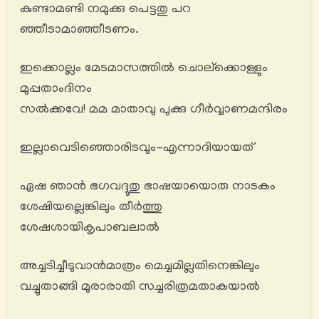
കുണ്ടാമണ്ടി നമുക്കു പെട്ടതു പറ
ഞ്ഞീടാമാഞ്ഞീടണം.
ഇക്കൊല്ലം മേടമാസത്തിൽ ചൊല്ക്കൊള്ളും
മുപ്പതാംദിനം
സൽക്കവേ! മമ മാതാവു പുക്കു ഗീർവ്വാണമന്ദിരം
ഇല്ലാവെടിഞ്ഞൊരിടവും-എന്നാദിയായത്
ഏഷ ഞാൻ ഭഗവദ്ദൂതു ഭാഷയായൊരു നാടകം
ശേഷിയല്ലെങ്കിലും തീര്‍ത്തു
ശേഷശായികൃപാബലാൽ
അച്ചടിച്ചീടുവാൻമാത്രം മെച്ചമില്ലതിനെങ്കിലും
വച്ചുതാങ്ങി മുരാരാതി സച്ചരിത്രമതാകയാൽ