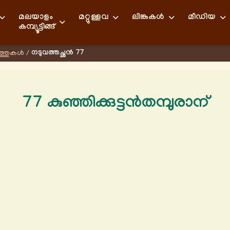
മലയാളം
മറ്റുള്ളവ
ലിങ്കുകള്‍
മീഡിയ
കമ്പ്യൂട്ടിങ്ങ്
നടുവത്തച്ഛൻ 77
്തുകള്‍
/
77 കുഞ്ഞിക്കുട്ടൻതമ്പുരാന്