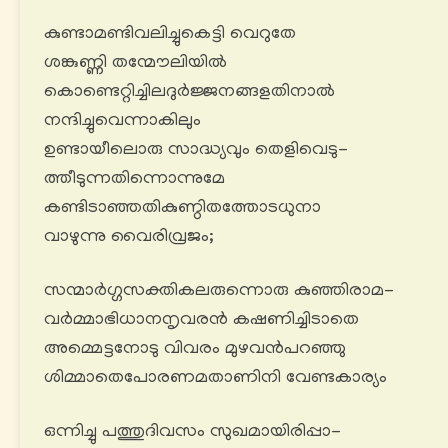
കുണ്ടാമണ്ടിവലിച്ചുകെട്ടി വെറുതേ
ശങ്കുണ്ണി തന്മേൗലിയിൽ
കൊണ്ടെറ്റിച്ചിലദുര്‍ജ്ജനങ്ങളതിനാൽ
നന്ദിച്ചുവെന്നാകിലും
ഉണ്ടായീലൊരു സാദ്ധ്യവും തെളിവെടു-
ത്തീടുന്നതിന്നൊന്നുമേ
കണ്ടിടാഞ്ഞതികുണ്ഠിതത്തോടധുനാ
വാഴുന്നു വൈരിവ്രജം;
സന്മാര്‍ഗ്ഗസക്തികലരുന്നൊരു കുഞ്ഞിരാമ-
വര്‍മ്മാഭിധാനനൃവരൻ കഷണിച്ചിടാതെ
അമ്മെട്ടനോടു വിവരം മുഴവൻപറഞ്ഞു
ശിമ്മാതെപോരണമതാണിനി വേണ്ടകാര്യം
ഒന്നിച്ചു പത്തുദിവസം സുഖമായിരിപ്പാ-