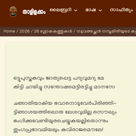
ലൈബ്രറി
ഭാഷ
സാഹിത്യം
Home
/
2026
/
26 ശ്ലോകകത്തുകള്‍
/
നടുവത്തച്ഛൻ നമ്പൂതിരിയുടെ കത
ഒട്ടുപുസ്തകവും ജാത്യപ്പെട്ട പദ്യവുമദ്യ മേ
കിട്ടി ചായിച്ചു സന്തോഷമെട്ടിരട്ടിച്ചു മാനസേ
ചങ്ങാതിയാകിയ ഭവാനൊടുവേർപിരിഞ്ഞി-
ട്ടിങ്ങാശയത്തിലൊരു ലേശവുമില്ല സൌഖ്യം
ഭംഗിക്കുവേണ്ടിയുരചെയ്യുകയല്ലിതൊന്നും
തുംഗപ്രഭാവമിയലും കവിരാജമൌലേ!