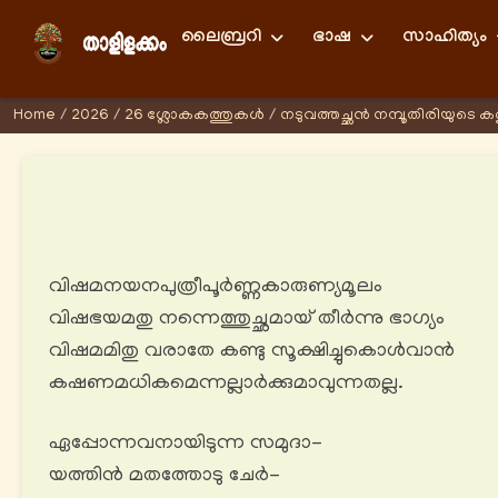
ലൈബ്രറി
ഭാഷ
സാഹിത്യം
Home
/
2026
/
26 ശ്ലോകകത്തുകള്‍
/
നടുവത്തച്ഛൻ നമ്പൂതിരിയുടെ കത
വിഷമനയനപുത്രീപൂർണ്ണകാരുണ്യമൂലം
വിഷഭയമതു നന്നെത്തുച്ഛമായ് തീര്‍ന്നു ഭാഗ്യം
വിഷമമിതു വരാതേ കണ്ടു സൂക്ഷിച്ചുകൊൾവാൻ
കഷണമധികമെന്നല്ലാര്‍ക്കുമാവുന്നതല്ല.
ഏപ്പോന്നവനായിടുന്ന സമുദാ-
യത്തിൻ മതത്തോടു ചേർ-