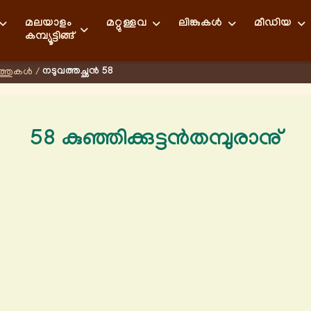
മലയാളം
മറ്റുള്ളവ
ലിങ്കുകള്‍
മീഡിയ
കമ്പ്യൂട്ടിങ്ങ്
നടുവത്തച്ഛൻ 58
്തുകള്‍
/
58 കുഞ്ഞിക്കുട്ടൻതമ്പുരാനു്