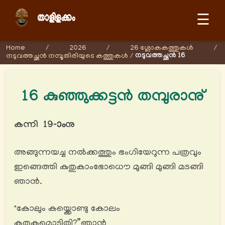
☰
Home
/
2026
/
26 ശ്ലോകകത്തുകള്‍
/
നടുവത്തച്ഛൻ 16
നടുവത്തച്ഛൻ നമ്പൂതിരിയുടെ കത്തുകള്‍
/
16 കുഞ്ഞുക്കട്ടന്‍ തമ്പുരാനു്
കന്നി 19-ാംനു
അങ്ങുന്നയച്ച നൽക്കത്തും ഭംഗിയേറുന്ന പത്രവും
ഇങ്ങെത്തി കുതുകാംഭോധൌ മുങ്ങി മുങ്ങി മടങ്ങി
ഞാൻ.
"കോലും കയ്ക്കൊണ്ടു കോലം
കതുകമൊടിതി?”ഞാൻ