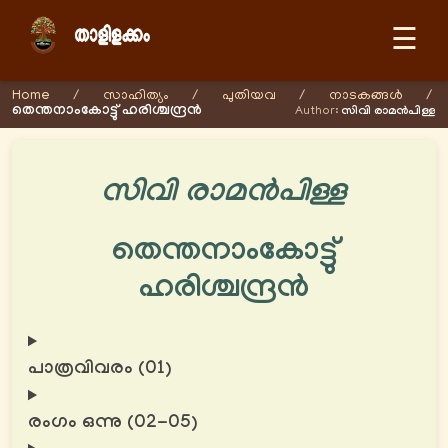
☰
Home
/
സാഹിത്യം
/
പുതിയവ
/
നാടകങ്ങള്‍
/
തെന്തനാംകോട്ടു് ഹരിശ്ചന്ദ്രൻ
Author:
സിവി രാമന്‍പിള്ള
സിവി രാമന്‍പിള്ള
തെന്തനാംകോട്ടു്
ഹരിശ്ചന്ദ്രൻ
പാത്രവിവരം (01)
രംഗം ഒന്നു (02-05)