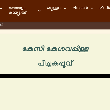
മലയാളം
മറ്റുള്ളവ
ലിങ്കുകള്‍
മീഡ
കമ്പ്യൂട്ടിങ്ങ്
േസി
കേസി കേശവപ്പിള്ള
പിച്ചകപ്പൂവ്