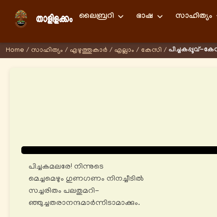
ലൈബ്രറി
ഭാഷ
സാഹിത്യം
പിച്ചകപ്പൂവ്-ക
Home
/
സാഹിത്യം
/
എഴുത്തുകാര്‍
/
എല്ലാം
/
കേസി
/
പിച്ചകമലരേ! നിന്നുടെ
മെച്ചമെഴും ഗുണഗണം നിനച്ചീടിൽ
സച്ചരിതം പലതുമറി-
ഞ്ഞുച്ചതരാനന്ദമാര്‍ന്നിടാമാക്കും.