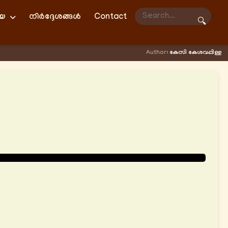
ിയ
നിർദ്ദേശങ്ങൾ
Contact
🔍
Author:
കേസി കേശവപ്പിള്ള