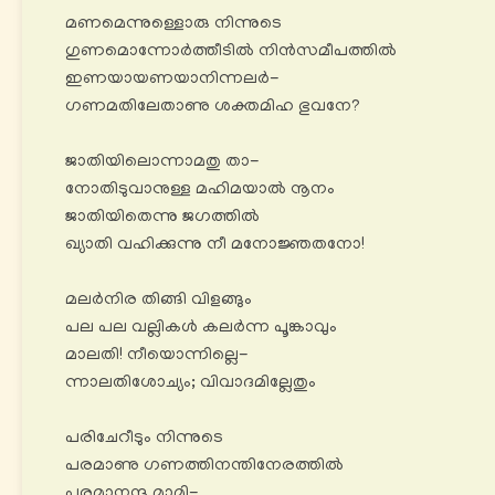
മണമെന്നുള്ളൊരു നിന്നുടെ
ഗുണമൊന്നോര്‍ത്തീടിൽ നിൻസമീപത്തിൽ
ഇണയായണയാനിന്നലർ-
ഗണമതിലേതാണു ശക്തമിഹ ഭുവനേ?
ജാതിയിലൊന്നാമതു താ-
നോതിടുവാനുള്ള മഹിമയാൽ നൂനം
ജാതിയിതെന്നു ജഗത്തിൽ
ഖ്യാതി വഹിക്കുന്നു നീ മനോജ്ഞതനോ!
മലർനിര തിങ്ങി വിളങ്ങും
പല പല വല്ലികൾ കലര്‍ന്ന പൂങ്കാവും
മാലതി! നീയൊന്നില്ലെ-
ന്നാലതിശോച്യം; വിവാദമില്ലേതും
പരിചേറീടും നിന്നുടെ
പരമാണു ഗണത്തിനന്തിനേരത്തിൽ
പരമാനന്ദ മാമി-