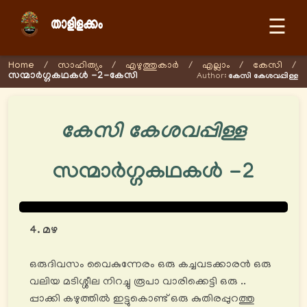
☰
Home
/
സാഹിത്യം
/
എഴുത്തുകാര്‍
/
എല്ലാം
/
കേസി
/
സന്മാർഗ്ഗകഥകൾ -2-കേസി
Author:
കേസി കേശവപ്പിള്ള
കേസി കേശവപ്പിള്ള
സന്മാർഗ്ഗകഥകൾ -2
4. മഴ
ഒരുദിവസം വൈകുന്നേരം ഒരു കച്ചവടക്കാരൻ ഒരു
വലിയ മടിശ്ശീല നിറച്ചു രൂപാ വാരിക്കെട്ടി ഒരു ..
പ്പാക്കി കഴുത്തിൽ ഇട്ടുകൊണ്ട് ഒരു കുതിരപ്പുറത്തു