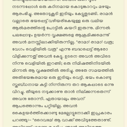
തിരിച്ചുവരികയായിരുന്നു. അവൻ കുറേ ദൂരം
നടന്നപ്പോൾ ഒരു കഠിനമായ കൊടുങ്കാററും മഴയും
ആരംഭിച്ചു. അതോടുകൂടി ഇടിയും കേട്ടുതുടങ്ങി. രാമൻ
വല്ലാതെ ഭയപ്പെട്ട് വഴിയരികേയുള്ള ഒരു വലിയ
ആൽമരത്തിന്റെ പോട്ടിൽ കയറി ഇരുന്നു. മിന്നൽ
പലപ്പോഴും ഉയര്‍ന്ന വൃക്ഷങ്ങളെ ആക്രമിക്കുമെന്നു്
അവൻ മനസ്സിലാക്കിയിരുന്നില്ല. "രാമാ! രാമാ! വരൂ;
വേഗം വെളിയിൽ വരൂ" എന്നു ബദ്ധപ്പെട്ട് ആരോ
വിളിക്കുന്നതു് അവൻ കേട്ടു. ഉടനെ അവൻ അവിടെ
നിന്നു വെളിയിൽ ഇറങ്ങി; ഒരു നിമിഷത്തിനിടയിൽ
മിന്നൽ ആ വൃക്ഷത്തിൽ അടിച്ചു. അതേ സമയത്തിൽ
അതിഭയങ്കരമായ ഒരു ഇടിയും വെട്ടി. ഭയം കൊണ്ടു
സ്തബ്ധനായ കുട്ടി നിന്നിരുന്ന തറ ആകപ്പാടെ ഒന്നു
വിറച്ചു. തീയുടെ നടുക്കാണു താൻ നില്ക്കുന്നതെന്ന്
അവനു തോന്നി. ഏതായാലും അവന്
ആപത്തൊന്നും പറ്റിയില്ല. അവൻ
കൈഉയർത്തിക്കൊണ്ടു മേല്പോട്ടുനോക്കി ഇപ്രകാരം
പറഞ്ഞു:- "ദൈവമേ! ആ വാക്ക് അവിടുത്തേതാണു്.