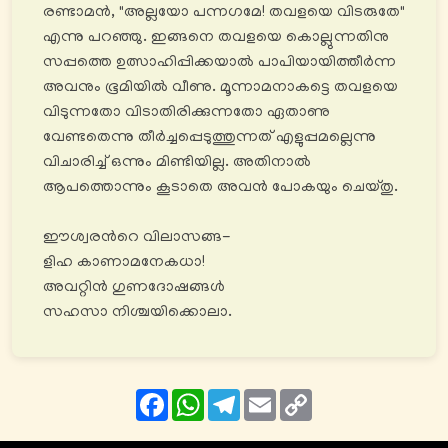
രണ്ടാമൻ, "അല്ലയോ പന്നഗമേ! തവളയെ വിടരുതേ"
എന്നു പറഞ്ഞു. ഇങ്ങനെ തവളയെ കൊല്ലുന്നതിനു
സപ്പത്തെ ഉത്സാഹിപ്പിക്കയാൽ പാപിയായിത്തീര്‍ന്ന
അവനും ഭൂമിയിൽ വീണു. മൂന്നാമനാകട്ടെ തവളയെ
വിടുന്നതോ വിടാതിരിക്കുന്നതോ ഏതാണു
വേണ്ടതെന്നു തീർച്ചപ്പെടുത്തുന്നത് എളുപ്പമല്ലെന്നു
വിചാരിച്ച് ഒന്നും മിണ്ടിയില്ല. അതിനാൽ
ആപത്തൊന്നും കൂടാതെ അവൻ പോകയും ചെയ്തു.
ഈശ്വരൻറെ വിലാസങ്ങ-
ളിഹ കാണാമനേകധാ!
അവറ്റിൻ ഗുണദോഷങ്ങൾ
സഹസാ നിശ്ചയിക്കൊലാ.
Facebook
WhatsApp
Telegram
Email
Copy
Link