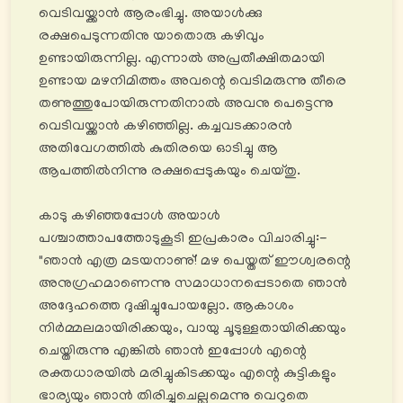
വെടിവയ്ക്കാൻ ആരംഭിച്ചു. അയാൾക്കു
രക്ഷപെടുന്നതിനു യാതൊരു കഴിവും
ഉണ്ടായിരുന്നില്ല. എന്നാൽ അപ്രതീക്ഷിതമായി
ഉണ്ടായ മഴനിമിത്തം അവന്റെ വെടിമരുന്നു തീരെ
തണുത്തുപോയിരുന്നതിനാൽ അവനു പെട്ടെന്നു
വെടിവയ്ക്കാൻ കഴിഞ്ഞില്ല. കച്ചവടക്കാരൻ
അതിവേഗത്തിൽ കുതിരയെ ഓടിച്ചു ആ
ആപത്തിൽനിന്നു രക്ഷപ്പെടുകയും ചെയ്തു.
കാടു കഴിഞ്ഞപ്പോൾ അയാൾ
പശ്ചാത്താപത്തോടുകൂടി ഇപ്രകാരം വിചാരിച്ചു:-
"ഞാൻ എത്ര മടയനാണു്! മഴ പെയ്തത് ഈശ്വരന്റെ
അനുഗ്രഹമാണെന്നു സമാധാനപ്പെടാതെ ഞാൻ
അദ്ദേഹത്തെ ദുഷിച്ചുപോയല്ലോ. ആകാശം
നിര്‍മ്മലമായിരിക്കയും, വായു ചൂടുള്ളതായിരിക്കയും
ചെയ്തിരുന്നു എങ്കിൽ ഞാൻ ഇപ്പോൾ എന്റെ
രക്തധാരയിൽ മരിച്ചുകിടക്കയും എന്റെ കുട്ടികളും
ഭാര്യയും ഞാൻ തിരിച്ചുചെല്ലുമെന്നു വെറുതെ