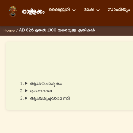
ലൈബ്രറി
ഭാഷ
സാഹിത്യം
AD 826 മുതല്‍ 1300 വരെയുള്ള കൃതികള്‍
Home
/
ആശൗചാഷ്ടകം
മുകുന്ദമാല
ആശ്ചര്യചൂഡാമണി