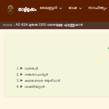
ലൈബ്രറി
ഭാഷ
സാഹിത്യം
AD 826 മുതല്‍ 1300 വരെയുള്ള എഴുത്തുകാര്‍
Home
/
വരരുചി
ശങ്കരാചാര്യര്‍
കുലശേഖര ആഴ്‍വാര്‍
ശക്തിഭദ്രൻ