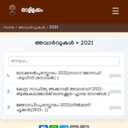
☰
2021
Home
/
അവാര്‍ഡുകള്‍
/
അവാര്‍ഡുകള്‍ » 2021
ഓടക്കുഴൽപുരസ്കാരം-2021(സാറാ ജോസഫ്
(2021)
-ബുധിനി (നോവൽ) )
കേന്ദ്ര സാഹിത്യ അക്കാദമി അവാർഡ്-2021-
(2021)
ആത്മകഥ(ജോര്‍ജ് ഓണക്കൂര്‍-ഹൃദയ രാഗങ്ങള്‍ )
ജ്ഞാനപീഠപുരസ്കാരം-2021(നിൽമണി
(2021)
ഫൂക്കൻ(1933- ))
Facebook
WhatsApp
Telegram
Email
Copy