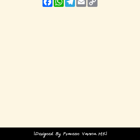
Link
!Designed By Praveen Varma MK!