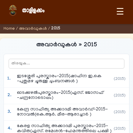
☰
2015
Home
/
അവാര്‍ഡുകള്‍
/
അവാര്‍ഡുകള്‍ » 2015
ഇടശ്ശേരി പുരസ്കാരം-2015(ഷാഹിന ഇ.കെ
(2015)
-പുതുമഴ ചൂരുള്ള ചുംബനങ്ങൾ )
ഓടക്കുഴൽപുരസ്കാരം-2015(എസ്. ജോസഫ്
(2015)
-ചന്ദ്രനോടൊപ്പം)
കേന്ദ്ര സാഹിത്യ അക്കാദമി അവാർഡ്-2015-
(2015)
നോവൽ(കെ.ആർ. മീര-ആരാച്ചാർ )
കേരള സാഹിത്യ അക്കാദമി പുരസ്കാരം-2015-
(2015)
കവിത(എസ്. രമേശൻ-ഹേമന്തത്തിലെ പക്ഷി )