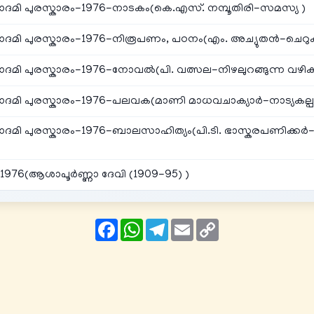
ദമി പുരസ്കാരം-1976-നാടകം(കെ.എസ്. നമ്പൂതിരി-സമസ്യ )
ദമി പുരസ്കാരം-1976-നിരൂപണം, പഠനം(എം. അച്യുതൻ-ചെറുകഥ
ദമി പുരസ്കാരം-1976-നോവൽ(പി. വത്സല-നിഴലുറങ്ങുന്ന വഴി
ദമി പുരസ്കാരം-1976-പലവക(മാണി മാധവചാക്യാർ-നാട്യകല്പദ്ര
മി പുരസ്കാരം-1976-ബാലസാഹിത്യം(പി.ടി. ഭാസ്കരപണിക്കർ-പ്
1976(ആശാപൂർണ്ണാ ദേവി (1909-95) )
Facebook
WhatsApp
Telegram
Email
Copy
Link