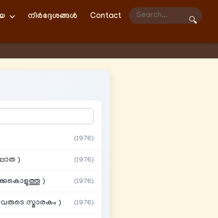
ിയ
നിർദ്ദേശങ്ങൾ
Contact
🔍
(1976)
പാത )
(1976)
ുകൊളുത്തൂ )
(1976)
തവരുടെ സ്മാരകം )
(1976)