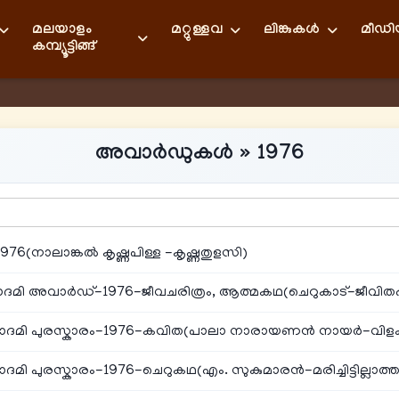
മലയാളം
മറ്റുള്ളവ
ലിങ്കുകള്‍
മീഡ
കമ്പ്യൂട്ടിങ്ങ്
അവാര്‍ഡുകള്‍ » 1976
76(നാലാങ്കൽ കൃഷ്ണപിള്ള -കൃഷ്ണതുളസി)
കാദമി അവാർഡ്-1976-ജീവചരിത്രം, ആത്മകഥ(ചെറുകാട്-ജീവിതപ്
ാദമി പുരസ്കാരം-1976-കവിത(പാലാ നാരായണൻ നായർ-വിളക്ക
മി പുരസ്കാരം-1976-ചെറുകഥ(എം. സുകുമാരൻ-മരിച്ചിട്ടില്ലാത്