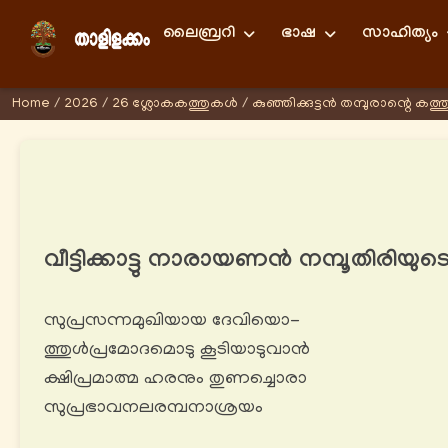
ലൈബ്രറി
ഭാഷ
സാഹിത്യം
Home
/
2026
/
26 ശ്ലോകകത്തുകള്‍
/
കുഞ്ഞിക്കുട്ടൻ തമ്പുരാന്റെ കത്ത
വീട്ടിക്കാട്ടു നാരായണൻ നമ്പൂതിരിയു
സുപ്രസന്നമുഖിയായ ദേവിയൊ-
ത്തുള്‍പ്രമോദമൊടു കൂടിയാടുവാൻ
ക്ഷിപ്രമാത്മ ഹരനും തുണച്ചൊരാ
സുപ്രഭാവനലരമ്പനാശ്രയം