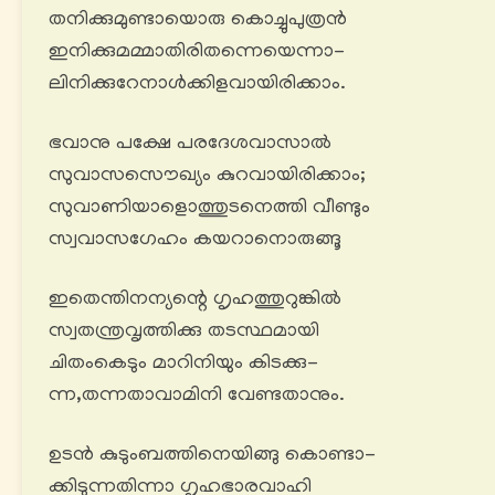
തനിക്കുമുണ്ടായൊരു കൊച്ചുപുത്രൻ
ഇനിക്കുമമ്മാതിരിതന്നെയെന്നാ-
ലിനിക്കുറേനാൾക്കിളവായിരിക്കാം.
ഭവാനു പക്ഷേ പരദേശവാസാൽ
സുവാസസൌഖ്യം കുറവായിരിക്കാം;
സുവാണിയാളൊത്തുടനെത്തി വീണ്ടും
സ്വവാസഗേഹം കയറാനൊരുങ്ങൂ
ഇതെന്തിനന്യന്റെ ഗൃഹത്തുറുങ്കിൽ
സ്വതന്ത്രവൃത്തിക്കു തടസ്ഥമായി
ചിതംകെടും മാറിനിയും കിടക്കു-
ന്ന,തന്നതാവാമിനി വേണ്ടതാനും.
ഉടൻ കുടുംബത്തിനെയിങ്ങു കൊണ്ടാ-
ക്കിടുന്നതിന്നാ ഗൃഹഭാരവാഹി