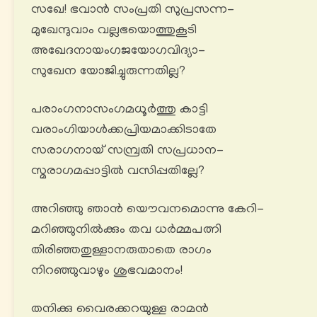
സഖേ! ഭവാൻ സംപ്രതി സുപ്രസന്ന-
മുഖേന്ദുവാം വല്ലഭയൊത്തുകൂടി
അഖേദനായംഗജയോഗവിദ്യാ-
സുഖേന യോജിച്ചുരുന്നതില്ല?
പരാംഗനാസംഗമധൂര്‍ത്തു കാട്ടി
വരാംഗിയാള്‍ക്കപ്രിയമാക്കിടാതേ
സരാഗനായ് സമ്പ്രതി സപ്രധാന-
സ്മരാഗമപ്പാട്ടിൽ വസിപ്പതില്ലേ?
അറിഞ്ഞു ഞാൻ യൌവനമൊന്നു കേറി-
മറിഞ്ഞുനിൽക്കും തവ ധര്‍മ്മപത്നി
തിരിഞ്ഞതുള്ളാനരുതാതെ രാഗം
നിറഞ്ഞുവാഴും ശുഭവമാനം!
തനിക്കു വൈരക്കറയുള്ള രാമൻ