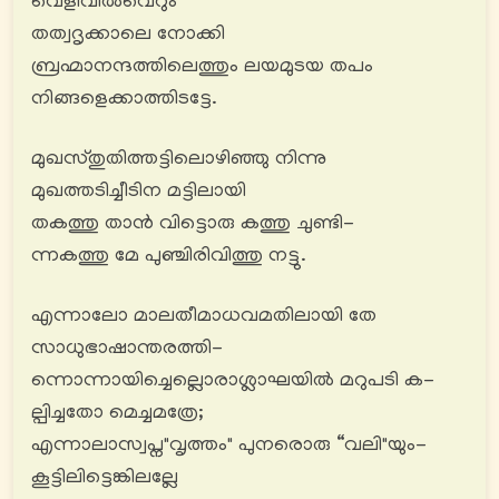
വെളിവിൽവെറും
തത്വദൃക്കാലെ നോക്കി
ബ്രഹ്മാനന്ദത്തിലെത്തും ലയമുടയ തപം
നിങ്ങളെക്കാത്തിടട്ടേ.
മുഖസ്തുതിത്തട്ടിലൊഴിഞ്ഞു നിന്നു
മുഖത്തടിച്ചീടിന മട്ടിലായി
തകത്തു താൻ വിട്ടൊരു കത്തു ചുണ്ടി-
ന്നകത്തു മേ പുഞ്ചിരിവിത്തു നട്ടു.
എന്നാലോ മാലതീമാധവമതിലായി തേ
സാധുഭാഷാന്തരത്തി-
ന്നൊന്നായിച്ചെല്ലൊരാശ്ലാഘയിൽ മറുപടി ക-
ല്പിച്ചതോ മെച്ചമത്രേ;
എന്നാലാസ്വപ്ന"വൃത്തം" പുനരൊരു “വലി"യും-
കൂട്ടിലിട്ടെങ്കിലല്ലേ