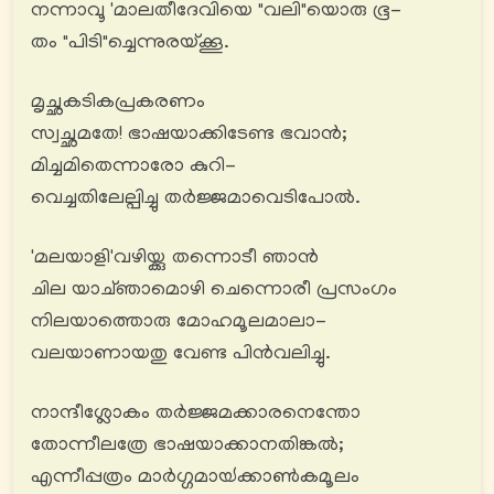
നന്നാവൂ 'മാലതീദേവിയെ "വലി"യൊരു ഭൂ-
തം "പിടി"ച്ചെന്നുരയ്ക്കൂ.
മൃച്ഛകടികപ്രകരണം
സ്വച്ഛമതേ! ഭാഷയാക്കിടേണ്ട ഭവാൻ;
മിച്ചമിതെന്നാരോ കുറി-
വെച്ചതിലേല്പിച്ചു തർജ്ജമാവെടിപോൽ.
'മലയാളി'വഴിയ്ക്കു തന്നൊടീ ഞാൻ
ചില യാച്ഞാമൊഴി ചെന്നൊരീ പ്രസംഗം
നിലയാത്തൊരു മോഹമൂലമാലാ-
വലയാണായതു വേണ്ട പിൻവലിച്ചു.
നാന്ദീശ്ലോകം തർജ്ജമക്കാരനെന്തോ
തോന്നീലത്രേ ഭാഷയാക്കാനതിങ്കൽ;
എന്നീപ്പത്രം മാര്‍ഗ്ഗമായ്‍ക്കാണ്‍കമൂലം