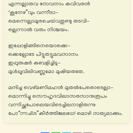
എന്നല്ലാതവ സേവനാം കവിവരൻ
"കൂനേഴ”വും വന്നീടാ-
മെന്നെല്ലാമുരചെയ്‍വതുണ്ടു തടവി-
ല്ലെന്നാൽ വരും നിശ്ചയം.
ഇപ്പോളിങ്ങിനെയൊക്കെ-
ക്കെല്പോടേ പിട്ടുതട്ടുമവസാനം
ഇപ്പുരുഷർ കബളിച്ചിടു-
മുൾപ്പൂവിലിവണ്ണമോ മുഷിയരുതേ.
മന്ദിച്ച വെഴ്മണിമഹൻ മുതൽപേരൊടെല്ലാ-
മൊന്നിച്ചു സൌഹൃദവിലാസരസാനുരൂപം
വന്നിച്ഛപോലെയവിടെച്ചിലനാളിരുന്നു
പോ“ന്നച്ശ”കീര്‍ത്തിജലധേ! മൊഴി സത്യമാക്കും.