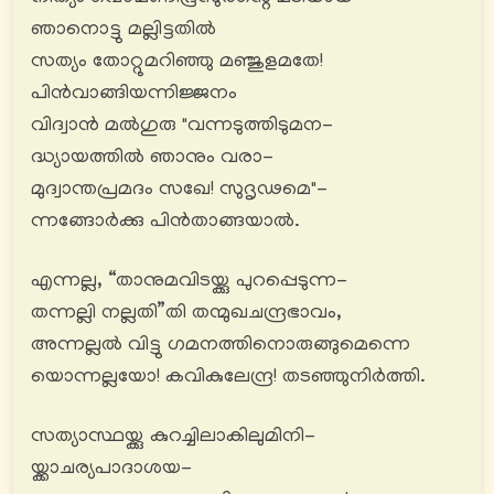
ഞാനൊട്ടു മല്ലിട്ടതിൽ
സത്യം തോറ്റുമറിഞ്ഞു മഞ്ജുളമതേ!
പിൻവാങ്ങിയന്നിജ്ജനം
വിദ്വാൻ മൽഗുരു "വന്നടുത്തിടുമന-
ദ്ധ്യായത്തിൽ ഞാനും വരാ-
മുദ്വാന്തപ്രമദം സഖേ! സുദൃഢമെ"-
ന്നങ്ങോര്‍ക്കു പിൻതാങ്ങയാൽ.
എന്നല്ല, “താനുമവിടയ്ക്കു പുറപ്പെടുന്ന-
തന്നല്ലി നല്ലതി”തി തന്മുഖചന്ദ്രഭാവം,
അന്നല്ലൽ വിട്ടു ഗമനത്തിനൊരുങ്ങുമെന്നെ
യൊന്നല്ലയോ! കവികുലേന്ദ്ര! തടഞ്ഞുനിര്‍ത്തി.
സത്യാസ്ഥയ്ക്കു കുറച്ചിലാകിലുമിനി-
യ്ക്കാചര്യപാദാശയ-