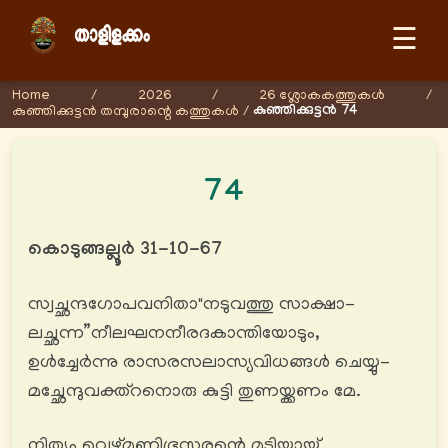
☰
Home
/
2026
/
26 ശ്ലോകകത്തുകള്‍
/
കുഞ്ഞിക്കുട്ടൻ 74
കുഞ്ഞിക്കുട്ടൻ തമ്പുരാന്റെ കത്തുകള്‍
/
74
കൊടുങ്ങല്ലൂർ 31-10-67
സ്വച്ഛന്ദഗോപവനിതാ"നടുവത്തു സാക്ഷാ-
ലച്ഛന്ന”നീലഘനനീരദകാന്തിയോടും,
ഉൾച്ചേർന്നു രാസരസലാസ്യവിധങ്ങൾ ചെയ്യു-
മച്ഛേന്ദുവക്ത്റനൊരു കുട്ടി തുണയ്ക്കണം മേ.
നിത്യം വെഴ്മണിഭൂസുരന്റെ മടിയായ്