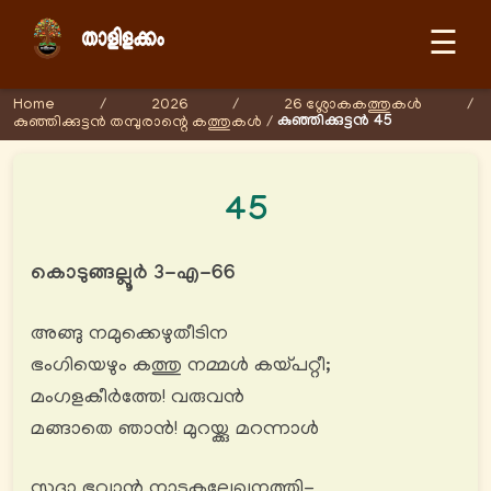
☰
Home
/
2026
/
26 ശ്ലോകകത്തുകള്‍
/
കുഞ്ഞിക്കുട്ടൻ 45
കുഞ്ഞിക്കുട്ടൻ തമ്പുരാന്റെ കത്തുകള്‍
/
45
കൊടുങ്ങല്ലൂർ 3-എ-66
അങ്ങു നമുക്കെഴുതീടിന
ഭംഗിയെഴും കത്തു നമ്മൾ കയ്പറ്റീ;
മംഗളകീർത്തേ! വരുവൻ
മങ്ങാതെ ഞാൻ! മുറയ്ക്കു മറന്നാൾ
സദാ ഭവാൻ നാടകലേഖനത്തി-