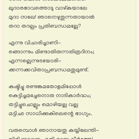
ലുദാരഭാവത്തൊടു വാഴ്കയാലേ
മുദാ സഖേ! ഞാനെഴുതുന്നതായാൽ
തദാ തദല്പം പ്രതിബന്ധമല്ലേ?
എന്നു വിചാരിച്ചാണി-
ങ്ങൊന്നും മിണ്ടാതിരുന്നതിത്രദിനം;
എന്നല്ലെന്നുടയോരി-
ക്കന്നക്കവിതാപ്രബന്ധമതുമുണ്ട്.
കഷ്ടിച്ചു രണ്ടങ്കമതോളമിപ്പോൾ
കെട്ടിച്ചമച്ചേനൊരു നാടികാർദ്ധം;
തട്ടിച്ചുചൊല്ലും മൊഴിയല്ല വല്ല
മട്ടിഛ സാധിക്കുകിലെന്റെ ഭാഗ്യം.
വരുമ്പൊൾ ഞാനായതു കയ്യിലേന്തി-