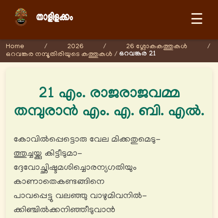
☰
Home
/
2026
/
26 ശ്ലോകകത്തുകള്‍
/
ഒറവങ്കര 21
ഒറവങ്കര നമ്പൂതിരിയുടെ കത്തുകള്‍
/
21 എം. രാജരാജവമ്മ
തമ്പുരാൻ എം. എ. ബി. എൽ.
കോവിൽപ്പെട്ടൊരു വേല മിക്കതുമെടു-
ത്തുച്ചയ്ക്കു കിട്ടീടുമാ-
ദ്ദേവോച്ഛിഷ്ടമശിച്ചൊരന്യഗതിയും
കാണാതെകണ്ടങ്ങിനെ
പാവപ്പെട്ടു വലഞ്ഞു വാഴുമിവനിൽ-
ക്കിഞ്ചിൽക്കനിഞ്ഞീടുവാന്‍