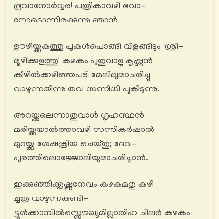
ഭൂവാനോര്‍വ്വര! പത്രികാവഴി ഭവാ-
നോടൊന്നിരക്കുന്നു ഞാൻ
ഊഴിയ്ക്കുകത്തു പുകൾപൊങ്ങി വിളങ്ങിടും 'ശ്രീ-
മൂഴിക്കുളത്തു' കഴകം പുതുവാളു കൃഷ്ണൻ
കീഴിൽക്കഴിഞ്ഞപടി മേലിലുമാചരിച്ചു
വാഴുന്നതിന്നു തവ സന്നിധി പൂകിടുന്നു.
അറയ്ക്കലെന്നാതുവാൾ ഗൃഹസ്ഥൻ
മരിയ്ക്കയാൽത്താവഴി സന്നികര്‍ഷാൽ
മുറയ്ക്കു ശേഷക്രിയ ചെയ്തു; ദേവ-
പുരത്തിലൊജ്ജോലിയുമാചരിച്ചാൻ.
ഇക്കുഞ്ഞിക്കൃഷ്ണനേവം കഴകമതു കഴി
ച്ചത്ര വാഴുന്നകണ്ടി-
ട്ടുൾക്കാമ്പിൽസ്സൌഖ്യമില്ലാതിഹ ചിലർ കഴകം