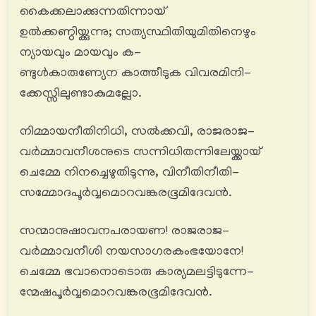
കൈക്കലാക്കുന്നതിന്നായ്
ഉൽക്കണ്ഠിയ്ക്കുന്നു; സത്യസ്ഥിതിയുമിതിനെഴും
ന്യായവും മായവും ക-
ണ്ടുള്‍കാരുണ്യേന കാത്തീടുക വിവരമിനി-
ക്കേസ്സിലുണ്ടാകുമല്ലോ.
നിമ്മായനീതിനിധി, സൽക്കവി, രാജരാജ-
വര്‍മ്മാവനീശനുടെ സന്നിധിതന്നിലേയ്ക്കായ്
ചെമ്മേ നിനച്ചെഴുതിടുന്നു, വിനീതിനീതി-
സമ്മോദപൂർവ്വമൊറവങ്കരഭൂമിദേവൻ.
സന്മാനുഷാവനപരായണ! രാജരാജ-
വര്‍മ്മാവനീശി നയസാഗരകംഭയോനേ!
ചെമ്മേ ഭവാനൊടൊരു കാര്യമലട്ടിടുന്നേ-
ന്മേഷപൂർവ്വമൊറവങ്കരഭൂമിദേവൻ.