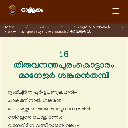
☰
Home
/
2026
/
26 ശ്ലോകകത്തുകള്‍
/
ഒറവങ്കര 16
ഒറവങ്കര നമ്പൂതിരിയുടെ കത്തുകള്‍
/
16
തിരുവനന്തപുരംകൊട്ടാരം
മാനേജർ ശങ്കരൻതമ്പി
ജൃംഭിച്ചീടിന പൂർവ്വപുണ്യലഹരീ-
പാകത്തിനാൽ ശങ്കരൻ-
തമ്പിയ്ക്കൊത്തൊരു ഭാഗ്യവാനിളയിലി-
ന്നില്ലെന്നു ചൊല്ലീടണം;
വമ്പേറീടിന വഞ്ചിരാജനു വലം-