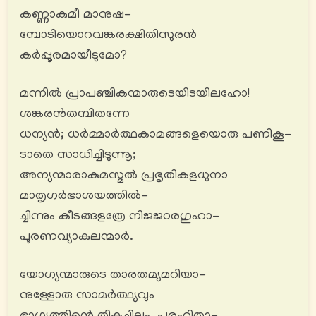
കണ്ണാകുമീ മാനുഷ-
മ്പോടിയൊറവങ്കരക്ഷിതിസുരൻ
കർപ്പൂരമായീടുമോ?
മന്നിൽ പ്രാപഞ്ചികന്മാരുടെയിടയിലഹോ!
ശങ്കരൻതമ്പിതന്നേ
ധന്യൻ; ധര്‍മ്മാര്‍ത്ഥകാമങ്ങളെയൊരു പണികൂ-
ടാതെ സാധിച്ചിടുന്നൂ;
അന്യന്മാരാകുമസ്മൽ പ്രഭൃതികളധുനാ
മാതൃഗര്‍ഭാശയത്തിൽ-
ച്ചിന്നും കീടങ്ങളത്രേ നിജജഠരഗുഹാ-
പൂരണവ്യാകുലന്മാർ.
യോഗ്യന്മാരുടെ താരതമ്യമറിയാ-
നുള്ളോരു സാമർത്ഥ്യവും