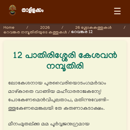
☰
Home
/
2026
/
26 ശ്ലോകകത്തുകള്‍
/
ഒറവങ്കര 12
ഒറവങ്കര നമ്പൂതിരിയുടെ കത്തുകള്‍
/
12 പാതിരിശ്ശേരി കേശവൻ
നമ്പൂതിരി
ലോകേശനായ പുരവൈരിയൊടംഗമര്‍ദ്ധം
മാഴ്കാതെ വാങ്ങിയ മഹീധരരാജകന്യേ!
പോകേണമെൻവിപുലതാപ, മതിന്നുവേണ്ടി-
ത്തൂകേണമെങ്കലയി തേ കരുണാകടാക്ഷം.
മീനംമുതല്ക്കു മമ പൂർവ്വജനുഗ്രമായ