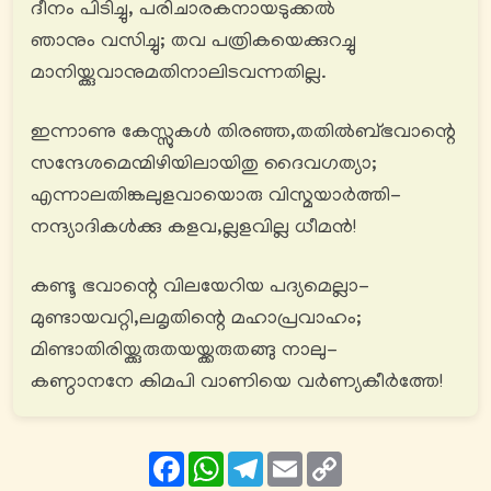
ദീനം പിടിച്ചു, പരിചാരകനായടുക്കൽ
ഞാനും വസിച്ചു; തവ പത്രികയെക്കുറച്ചു
മാനിയ്ക്കുവാനുമതിനാലിടവന്നതില്ല.
ഇന്നാണു കേസ്സുകൾ തിരഞ്ഞ,തതിൽബ്ഭവാന്റെ
സന്ദേശമെന്മിഴിയിലായിതു ദൈവഗത്യാ;
എന്നാലതിങ്കലുളവായൊരു വിസ്മയാര്‍ത്തി-
നന്ദ്യാദികൾക്കു കളവ,ല്ലളവില്ല ധീമൻ!
കണ്ടൂ ഭവാന്റെ വിലയേറിയ പദ്യമെല്ലാ-
മുണ്ടായവറ്റി,ലമൃതിന്റെ മഹാപ്രവാഹം;
മിണ്ടാതിരിയ്ക്കുരുതയയ്ക്കരുതങ്ങു നാലു-
കണ്ഠാനനേ കിമപി വാണിയെ വര്‍ണ്യകീര്‍ത്തേ!
Facebook
WhatsApp
Telegram
Email
Copy
Link