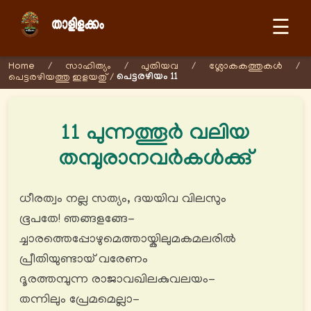
☰
Home
/
സാഹിത്യം
/
പുതിയവ
/
ശ്ലോകകത്തുകള്‍
/
പെട്ടരഴിയം 11
പെട്ടരഴിയത്തു ഇളയതു്
/
11 പുന്നത്തൂർ വലിയ
തമ്പുരാനവർകൾക്കു്
ധീരത്വം നല്ല സത്യം, ദയയിവ വിലസും
ഭൂപതേ! ഞങ്ങളങ്ങേ-
ച്ചാരത്തെപ്പോഴുമെത്തായ്കിലുമകമലരിൽ
പ്രീതിയുണ്ടായ് വരേണം
ദൂരത്തമ്പുന്ന രാജാവഖിലകുവലയം-
തന്നിലും പ്രേമമെല്ലാ-