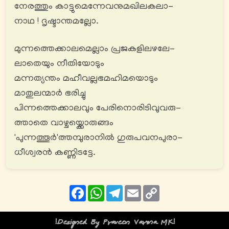
നേരത്തും കാട്ടുമെന്നേവനുമഖിലകലാ-
നാഥ ! ദൃഷ്ടാന്തമല്ലോ.
മുന്നത്തെക്കാലമെല്ലാം പ്രജകളിലഴലേ-
ലാതെയും നീതിയോടും
മന്നത്യന്തം മഹീവല്ലഭമഹിമയൊടും
മാതുലന്മാർ ഭരിച്ചു
പിന്നത്തെക്കാലവും പേരിനൊരിടിവുവരു-
ത്താതെ വാഴ്ചയ്ക്കൊരുങ്ങം
'പുന്നത്തൂർ'ത്തമ്പുരാനിൽ ഗുരുപവനപുരാ-
ധീശ്വരൻ കണ്ണിടട്ടേ.
Facebook
WhatsApp
Telegram
Email
Copy
Link
!Designed By Praveen Varma MK!