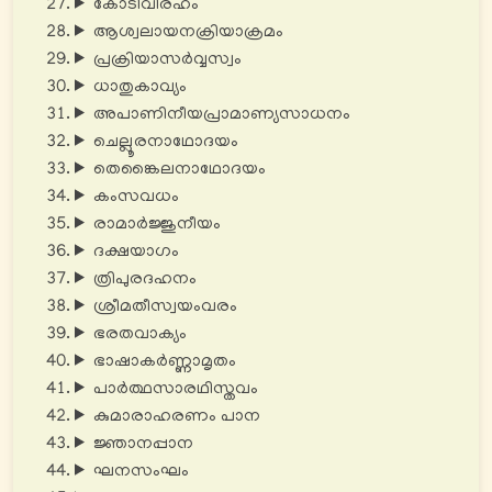
കോടിവിരഹം
ആശ്വലായനക്രിയാക്രമം
പ്രക്രിയാസർവ്വസ്വം
ധാതുകാവ്യം
അപാണിനീയപ്രാമാണ്യസാധനം
ചെല്ലൂരനാഥോദയം
തെങ്കൈലനാഥോദയം
കംസവധം
രാമാർജ്ജുനീയം
ദക്ഷയാഗം
ത്രിപുരദഹനം
ശ്രീമതീസ്വയംവരം
ഭരതവാക്യം
ഭാഷാകർണ്ണാമൃതം
പാർത്ഥസാരഥിസ്തവം
കുമാരാഹരണം പാന
ജ്ഞാനപ്പാന
ഘനസംഘം