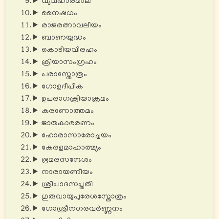
വ്യവഹാരമാല
നൈഷധം
രാജരത്നാവലീയം
ബാണയുദ്ധം
കൊടിയവിരഹം
ക്രിയാസംഗ്രഹം
പരാസ്തോത്രം
ഗോളദീപിക
ഉപരാഗക്രിയാക്രമം
കരണോത്തമം
ജാതകാഭരണം
ഹോരാസാരോച്ചയം
കേരളമാഹാത്മ്യം
ഭ്രമരസന്ദേശം
നാരായണീയം
ശ്രീപാദസപ്തതി
ഗുരുവായുപുരേശസ്തോത്രം
ഗോശ്രീനഗരവർണ്ണനം