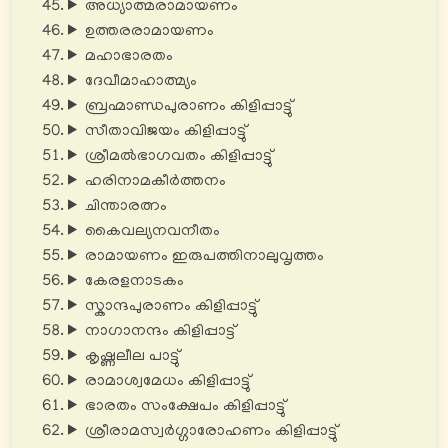
അധ്യാത്മരാമായണം
ഉത്തരരാമായണം
മഹാഭാരതം
ദേവീമാഹാത്മ്യം
ബ്രഹ്മാണ്ഡപുരാണം കിളിപ്പാട്ടു്
സീതാവിജയം കിളിപ്പാട്ടു്
ശ്രീമൽഭാഗവതം കിളിപ്പാട്ടു്
ഹരിനാമകീർത്തനം
ചിന്താരത്നം
കൈവല്യനവനീതം
രാമായണം ഇരുപത്തിനാലുവൃത്തം
കേരളനാടകം
സ്കാന്ദപുരാണം കിളിപ്പാട്ടു്
നാഗാനന്ദം കിളിപ്പാട്ട്
കൃഷ്ണലീല പാട്ടു്
രാമാശ്വമേധം കിളിപ്പാട്ടു്
ഭാരതം സംക്ഷേപം കിളിപ്പാട്ടു്
ശ്രീരാമസ്വർഗ്ഗാരോഹണം കിളിപ്പാട്ടു്