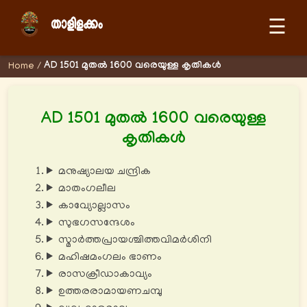
☰
AD 1501 മുതല്‍ 1600 വരെയുള്ള കൃതികള്‍
Home
/
AD 1501 മുതല്‍ 1600 വരെയുള്ള
കൃതികള്‍
മനുഷ്യാലയ ചന്ദ്രിക
മാതംഗലീല
കാവ്യോല്ലാസം
സുഭഗസന്ദേശം
സ്മാർത്തപ്രായശ്ചിത്തവിമർശിനി
മഹിഷമംഗലം ഭാണം
രാസക്രീഡാകാവ്യം
ഉത്തരരാമായണചമ്പു