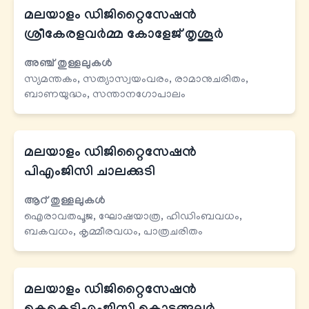
മലയാളം ഡിജിറ്റൈസേഷന്‍
ശ്രീകേരളവര്‍മ്മ കോളേജ് തൃശൂര്‍
അഞ്ച് തുള്ളലുകള്‍
സ്യമന്തകം, സത്യാസ്വയംവരം, രാമാനുചരിതം,
ബാണയുദ്ധം, സന്താനഗോപാലം
മലയാളം ഡിജിറ്റൈസേഷന്‍
പിഎംജിസി ചാലക്കുടി
ആറ് തുള്ളലുകള്‍
ഐരാവതപൂജ, ഘോഷയാത്ര, ഹിഡിംബവധം,
ബകവധം, കൃമ്മീരവധം, പാത്രചരിതം
മലയാളം ഡിജിറ്റൈസേഷന്‍