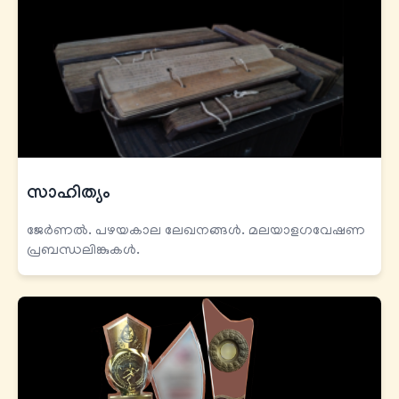
സാഹിത്യം
ജേര്‍ണല്‍. പഴയകാല ലേഖനങ്ങള്‍. മലയാളഗവേഷണ
പ്രബന്ധലിങ്കുകൾ.