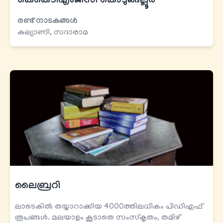
കെകെടി​എംജിസി കൊടുങ്ങല്ലൂര്‍
രണ്ട് നാടകങ്ങള്‍
കല്യാണി, സദാരാമ
ലൈബ്രറി
ലാടെകിൽ തയ്യാറാക്കിയ 4000ത്തിലധികം പിഡിഎഫ്
രൂപങ്ങൾ. മലയാളം കൂടാതെ സംസ്കൃതം, തമിഴ്