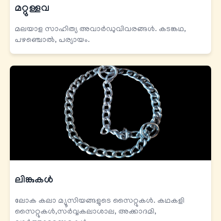
മറ്റുള്ളവ
മലയാള സാഹിത്യ അവാർഡുവിവരങ്ങൾ. കടങ്കഥ,
പഴഞ്ചൊൽ, പര്യായം.
ലിങ്കുകള്‍
ലോക കലാ മ്യൂസിയങ്ങളുടെ സൈറ്റുകൾ. കഥകളി
സൈറ്റുകൾ,സർവ്വകലാശാല, അക്കാദമി,