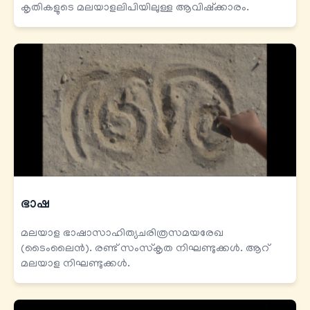
കൃതികളുടെ മലയാളലിപിയിലുള്ള ആവിഷ്ക്കാരം.
ഭാഷ
മലയാള ഭാഷാസാഹിത്യചരിത്രസമയരേഖ
(ടൈംലൈൻ). രണ്ട് സംസ്കൃത നിഘണ്ടുക്കൾ. ആറ്
മലയാള നിഘണ്ടുക്കൾ.