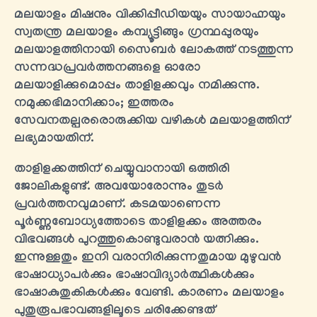
മലയാളം മിഷനും വിക്കിപ്പീഡിയയും സായാഹ്നയും
സ്വതന്ത്ര മലയാളം കമ്പ്യൂട്ടിങ്ങും ഗ്രന്ഥപ്പുരയും
മലയാളത്തിനായി സൈബർ ലോകത്ത് നടത്തുന്ന
സന്നദ്ധപ്രവർത്തനങ്ങളെ ഓരോ
മലയാളിക്കുമൊപ്പം താളിളക്കവും നമിക്കുന്നു.
നമുക്കഭിമാനിക്കാം; ഇത്തരം
സേവനതല്പരരൊരുക്കിയ വഴികൾ മലയാളത്തിന്
ലഭ്യമായതിന്.
താളിളക്കത്തിന് ചെയ്യുവാനായി ഒത്തിരി
ജോലികളുണ്ട്. അവയോരോന്നും തുടർ
പ്രവർത്തനവുമാണ്. കടമയാണെന്ന
പൂർണ്ണബോധ്യത്തോടെ താളിളക്കം അത്തരം
വിഭവങ്ങൾ പുറത്തുകൊണ്ടുവരാൻ യത്നിക്കും.
ഇന്നുള്ളതും ഇനി വരാനിരിക്കുന്നതുമായ മുഴുവന്‍
ഭാഷാധ്യാപർക്കും ഭാഷാവിദ്യാർത്ഥികള്‍ക്കും
ഭാഷാകുതുകികള്‍ക്കും വേണ്ടി. കാരണം മലയാളം
പുതുരൂപഭാവങ്ങളിലൂടെ ചരിക്കേണ്ടത്