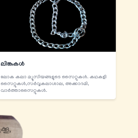
ലിങ്കുകള്‍
ലോക കലാ മ്യൂസിയങ്ങളുടെ സൈറ്റുകൾ. കഥകളി
സൈറ്റുകൾ,സർവ്വകലാശാല, അക്കാദമി,
വാർത്താസൈറ്റുകൾ.