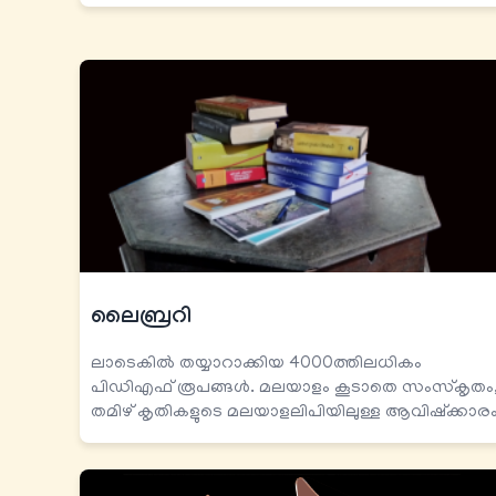
ലൈബ്രറി
ലാടെകിൽ തയ്യാറാക്കിയ 4000ത്തിലധികം
പിഡിഎഫ് രൂപങ്ങൾ. മലയാളം കൂടാതെ സംസ്കൃതം
തമിഴ് കൃതികളുടെ മലയാളലിപിയിലുള്ള ആവിഷ്ക്കാരം