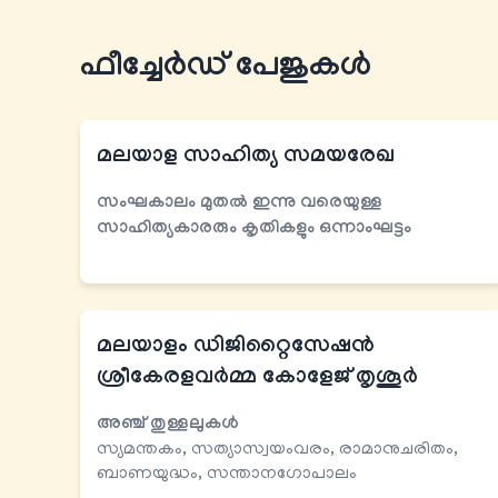
ഫീച്ചേര്‍ഡ് പേജുകൾ
മലയാള സാഹിത്യ സമയരേഖ
സംഘകാലം മുതല്‍ ഇന്നു വരെയുള്ള
സാഹിത്യകാരരും കൃതികളും
ഒന്നാംഘട്ടം
മലയാളം ഡിജിറ്റൈസേഷന്‍
ശ്രീകേരളവര്‍മ്മ കോളേജ് തൃശൂര്‍
അഞ്ച് തുള്ളലുകള്‍
സ്യമന്തകം, സത്യാസ്വയംവരം, രാമാനുചരിതം,
ബാണയുദ്ധം, സന്താനഗോപാലം