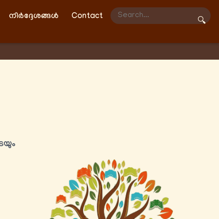
നിർദ്ദേശങ്ങൾ
Contact
🔍
േയും