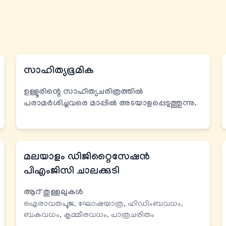
സാഹിത്യഭൂമിക
ഉള്ളൂരിന്റെ സാഹിത്യചരിത്രത്തില്‍
പരാമര്‍ശിച്ചവരെ മാപ്പില്‍ അടയാളപ്പെടുത്തുന്നു.
മലയാളം ഡിജിറ്റൈസേഷന്‍
പിഎംജിസി ചാലക്കുടി
ആറ് തുള്ളലുകള്‍
ഐരാവതപൂജ, ഘോഷയാത്ര, ഹിഡിംബവധം,
ബകവധം, കൃമ്മീരവധം, പാത്രചരിതം