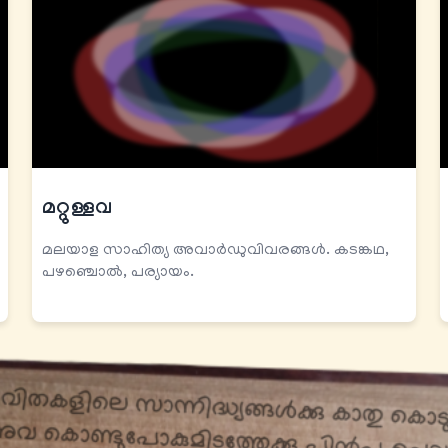
മറ്റുള്ളവ
മലയാള സാഹിത്യ അവാർഡുവിവരങ്ങൾ. കടങ്കഥ,
പഴഞ്ചൊൽ, പര്യായം.