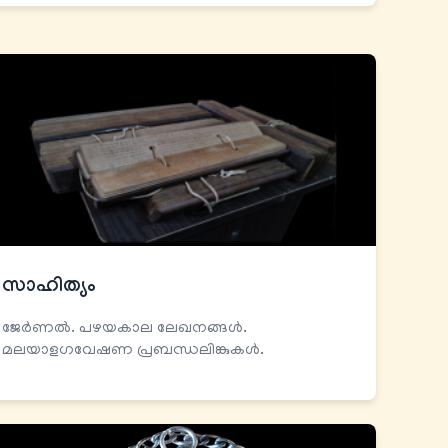
സാഹിത്യം
ജേര്‍ണല്‍. പഴയകാല ലേഖനങ്ങള്‍.
മലയാളഗവേഷണ പ്രബന്ധലിങ്കുകൾ.