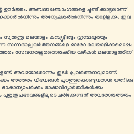
ഊർജ്ജം. അബദ്ധപ്പഞ്ചാംഗങ്ങളെ ചൂണ്ടിക്കാട്ടലാണ്
ക്കാരിൽനിന്നും അന്വേഷകരിൽനിന്നും താളിളക്കം ഇവ
ന്ത്ര മലയാളം കമ്പ്യൂട്ടിങ്ങും ഗ്രന്ഥപ്പുരയും
 സന്നദ്ധപ്രവർത്തനങ്ങളെ ഓരോ മലയാളിക്കുമൊപ്പം
ാം; ഇത്തരം സേവനതല്പരരൊരുക്കിയ വഴികൾ മലയാളത്തിന്
കളുണ്ട്. അവയോരോന്നും തുടർ പ്രവർത്തനവുമാണ്.
ം അത്തരം വിഭവങ്ങൾ പുറത്തുകൊണ്ടുവരാൻ യത്നിക്കു
 ഭാഷാധ്യാപർക്കും ഭാഷാവിദ്യാർത്ഥികള്‍ക്കും
ം പുതുരൂപഭാവങ്ങളിലൂടെ ചരിക്കേണ്ടത് അവരോരുത്തരും