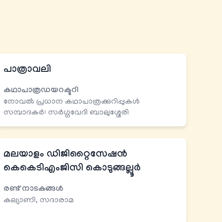
പാത്രാവലി
കഥാപാത്രഡയറക്ടറി
നോവല്‍ പ്രധാന കഥാപാത്രക്കുറിപ്പുകള്‍
സമ്പാദകർ: സര്‍ഗ്ഗവേദി ബാലുശ്ശേരി
മലയാളം ഡിജിറ്റൈസേഷന്‍
കെകെടി​എംജിസി കൊടുങ്ങല്ലൂര്‍
രണ്ട് നാടകങ്ങള്‍
കല്യാണി, സദാരാമ