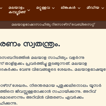
മലയാളം
മറ്റുള്ളവ
ലിങ്കുകള്‍
മീഡിയ
കമ്പ്യൂട്ടിങ്ങ്
മലയാളഭാഷാസാഹിത്യ റിസോഴ്സ് വെബ്സൈറ്റ്
ം സ്വതന്ത്രം.
 സൈബറിടത്തിൽ മലയാള സാഹിത്യം വളർന്നു
 താളിളക്കം പ്രവർത്തിച്ചു തുടങ്ങുന്നത്. മലയാള
്വാദകർക്കും വേണ്ട വിഭവങ്ങളുടെ ശേഖരം. മലയാളഭാഷയുട
ോഴ്സ് ശേഖരം. നിരന്തരമായ പുതുക്കലിനൊപ്പം യൂസർ
്കത്തിനെ ജീവസ്സുള്ളതാക്കാൻ സഹായിക്കുന്നു. അറിവ്
ാശമാണെന്നും അറിവിൻ വിതരണം ഏവർക്കും
ക്കുന്നു.