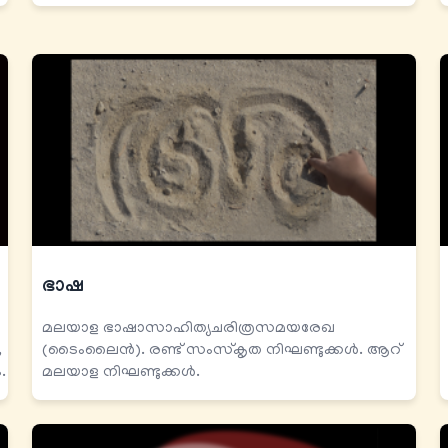
ഭാഷ
മലയാള ഭാഷാസാഹിത്യചരിത്രസമയരേഖ
,
(ടൈംലൈൻ). രണ്ട് സംസ്കൃത നിഘണ്ടുക്കൾ. ആറ്
.
മലയാള നിഘണ്ടുക്കൾ.