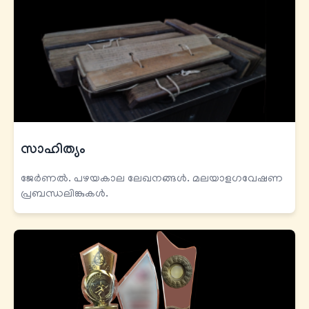
സാഹിത്യം
ജേര്‍ണല്‍. പഴയകാല ലേഖനങ്ങള്‍. മലയാളഗവേഷണ
പ്രബന്ധലിങ്കുകൾ.