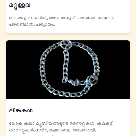
മറ്റുള്ളവ
മലയാള സാഹിത്യ അവാർഡുവിവരങ്ങൾ. കടങ്കഥ,
പഴഞ്ചൊൽ, പര്യായം.
ലിങ്കുകള്‍
ലോക കലാ മ്യൂസിയങ്ങളുടെ സൈറ്റുകൾ. കഥകളി
സൈറ്റുകൾ,സർവ്വകലാശാല, അക്കാദമി,