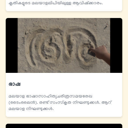
കൃതികളുടെ മലയാളലിപിയിലുള്ള ആവിഷ്ക്കാരം.
ഭാഷ
മലയാള ഭാഷാസാഹിത്യചരിത്രസമയരേഖ
(ടൈംലൈൻ). രണ്ട് സംസ്കൃത നിഘണ്ടുക്കൾ. ആറ്
മലയാള നിഘണ്ടുക്കൾ.