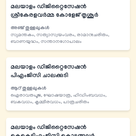
മലയാളം ഡിജിറ്റൈസേഷന്‍
ശ്രീകേരളവര്‍മ്മ കോളേജ് തൃശൂര്‍
അഞ്ച് തുള്ളലുകള്‍
സ്യമന്തകം, സത്യാസ്വയംവരം, രാമാനുചരിതം,
ബാണയുദ്ധം, സന്താനഗോപാലം
മലയാളം ഡിജിറ്റൈസേഷന്‍
പിഎംജിസി ചാലക്കുടി
ആറ് തുള്ളലുകള്‍
ഐരാവതപൂജ, ഘോഷയാത്ര, ഹിഡിംബവധം,
ബകവധം, കൃമ്മീരവധം, പാത്രചരിതം
മലയാളം ഡിജിറ്റൈസേഷന്‍