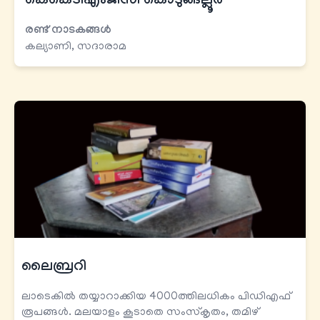
കെകെടി​എംജിസി കൊടുങ്ങല്ലൂര്‍
രണ്ട് നാടകങ്ങള്‍
കല്യാണി, സദാരാമ
ലൈബ്രറി
ലാടെകിൽ തയ്യാറാക്കിയ 4000ത്തിലധികം പിഡിഎഫ്
രൂപങ്ങൾ. മലയാളം കൂടാതെ സംസ്കൃതം, തമിഴ്