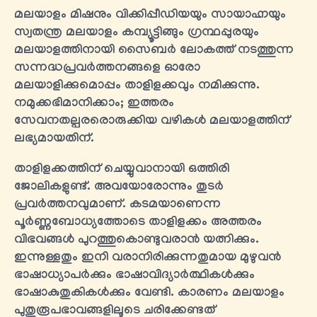
മലയാളം മിഷനും വിക്കിപ്പീഡിയയും സായാഹ്നയും
സ്വതന്ത്ര മലയാളം കമ്പ്യൂട്ടിങ്ങും ഗ്രന്ഥപ്പുരയും
മലയാളത്തിനായി സൈബർ ലോകത്ത് നടത്തുന്ന
സന്നദ്ധപ്രവർത്തനങ്ങളെ ഓരോ
മലയാളിക്കുമൊപ്പം താളിളക്കവും നമിക്കുന്നു.
നമുക്കഭിമാനിക്കാം; ഇത്തരം
സേവനതല്പരരൊരുക്കിയ വഴികൾ മലയാളത്തിന്
ലഭ്യമായതിന്.
താളിളക്കത്തിന് ചെയ്യുവാനായി ഒത്തിരി
ജോലികളുണ്ട്. അവയോരോന്നും തുടർ
പ്രവർത്തനവുമാണ്. കടമയാണെന്ന
പൂർണ്ണബോധ്യത്തോടെ താളിളക്കം അത്തരം
വിഭവങ്ങൾ പുറത്തുകൊണ്ടുവരാൻ യത്നിക്കും.
ഇന്നുള്ളതും ഇനി വരാനിരിക്കുന്നതുമായ മുഴുവന്‍
ഭാഷാധ്യാപർക്കും ഭാഷാവിദ്യാർത്ഥികള്‍ക്കും
ഭാഷാകുതുകികള്‍ക്കും വേണ്ടി. കാരണം മലയാളം
പുതുരൂപഭാവങ്ങളിലൂടെ ചരിക്കേണ്ടത്